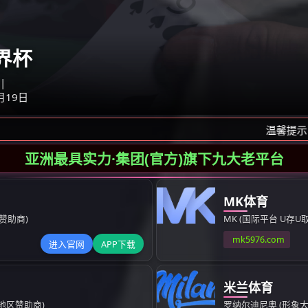
从赛事直播到多端互动，构建半岛体育官网生态闭环
言解说选项。用户可通过半岛体育官网平台轻松找到关注比