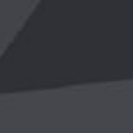
半岛体育官网
A
欢迎访问
半岛体育官网
，提供全面覆盖
新千场比赛