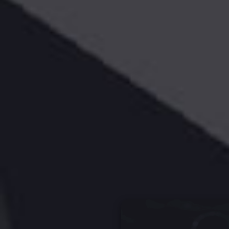
平台技术与服务能力
平台构建了一套高可用的全终端直播服务架构，集成智能
核心技术，确保不同区域用户都能流畅体验体育赛事。 同
服支持与数据同步，致力于打造值得信赖的观赛首选平台