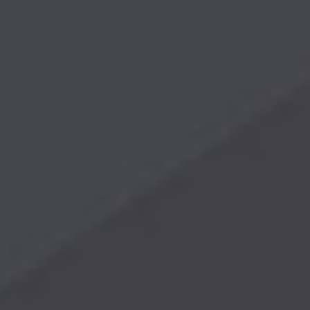
关于半岛体育官网
育赛事直播与互动体验的创新平台，致力于为全球用户带来高速、
验，覆盖多语种、多终端、多场景。
创立初心与品牌愿
自创立之初，半岛体育官网就确