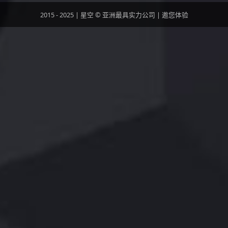
边聊，提升观赛的社交属性。