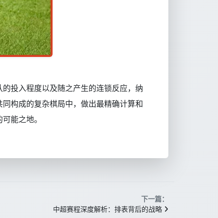
队的投入程度以及随之产生的连锁反应，纳
共同构成的复杂棋局中，做出最精确计算和
的可能之地。
下一篇：
中超赛程深度解析：排表背后的战略