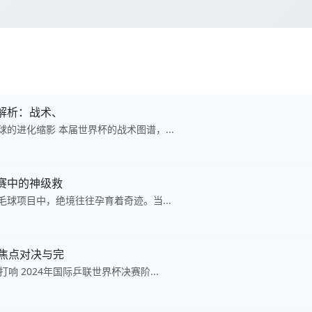
解析：战术、
的进化缩影 本届世界杯的战术图谱，...
赛中的神级救
球项目中，绝境往往孕育着奇迹。当...
：焦点对决与完
响 2024年国际乒联世界杯决赛阶...