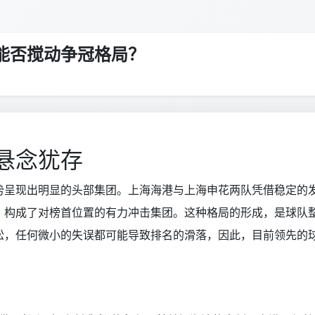
能否搅动争冠格局？
悬念犹存
势呈现出明显的头部集团。上海海港与上海申花两队凭借稳定的
，构成了对榜首位置的有力冲击集团。这种格局的形成，是球队
松，任何微小的失误都可能导致排名的滑落，因此，目前领先的