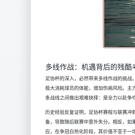
多线作战：机遇背后的残酷
足协杯的深入，必然带来多线作战的挑战
极大消耗球员的体能，增加伤病风险。主
条战线之间做出艰难抉择：是全力以赴争
历史经验反复证明，足协杯赛程与联赛冲
备，导致随后联赛中意外失分。相反，如
应，在争冠白热化阶段，其价值不亚于一