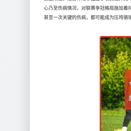
心乃至伤病情况，对联赛争冠格局施加着
甚至一次关键的伤病，都可能成为压垮骆