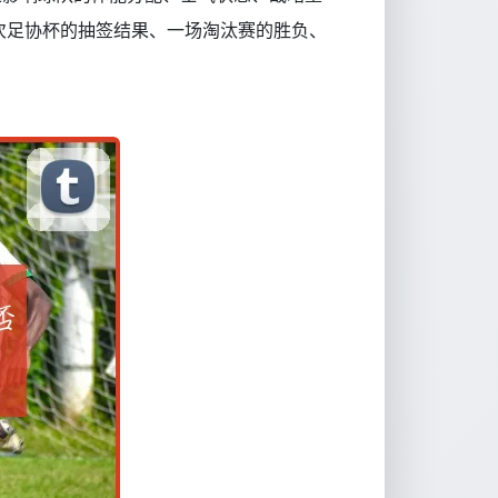
次足协杯的抽签结果、一场淘汰赛的胜负、