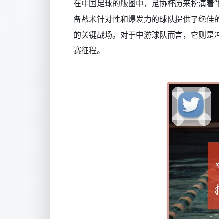
在中国足球的版图中，足协杯历来扮演着“
备战术针对性和爆发力的球队提供了绝佳
的关键战场。对于中游球队而言，它则是
赛征程。